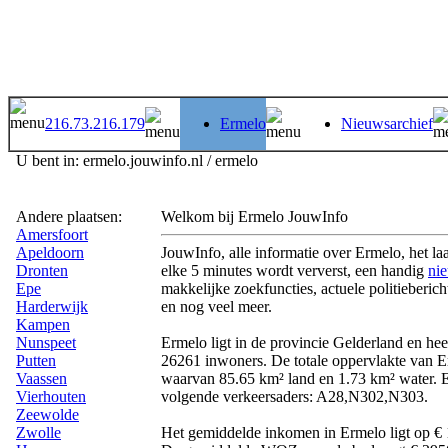
216.73.216.179
Ermelo
Nieuwsarchief
U bent in: ermelo.jouwinfo.nl / ermelo
Andere plaatsen:
Welkom bij Ermelo JouwInfo
Amersfoort
Apeldoorn
JouwInfo, alle informatie over Ermelo, het laa
Dronten
elke 5 minutes wordt ververst, een handig
ni
Epe
makkelijke zoekfuncties, actuele politiebericht
Harderwijk
en nog veel meer.
Kampen
Nunspeet
Ermelo ligt in de provincie Gelderland en he
Putten
26261 inwoners. De totale oppervlakte van E
Vaassen
waarvan 85.65 km² land en 1.73 km² water. E
Vierhouten
volgende verkeersaders: A28,N302,N303.
Zeewolde
Zwolle
Het gemiddelde inkomen in Ermelo ligt op €