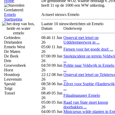
Home
De gemiddelde WOZ waarde bedraagt € 2950
heeft 11 op de 1000 een WW uitkering.
Gerelateerd:
Ermelo
Actueel nieuws Ermelo
Startpagina
Laatste 10 nieuwsberichten uit Ermelo
Datum
Onderwerp
Gebieden:
08:46 11 Jun
Ongeval met letsel op
Drielanden
26
Uddelermeerweg in ...
Ermelo West
05:00 11 Jun
Fietsen voor het goede doel: ...
De Maten
26
De Beek
07:00 09 Jun
Steekincident op terrein Veldwij
Drie
26
...
Groevenbeek
04:59 09 Jun
Politie naar Veldwijk in Ermelo
Horst
26
...
Houtdorp
22:12 08 Jun
Ongeval met letsel op Telgterw
Leuvenum
26
...
Speuld
08:58 06 Jun
Zilver voor Sophie (Harderwijk
Telgt
26
...
Tonsel
08:49 05 Jun
Filiaalmanager Ermelo
26
05:00 05 Jun
Raad van State moet knoop
26
doorhakken ...
04:00 05 Jun
Minicursus wilde planten in Er